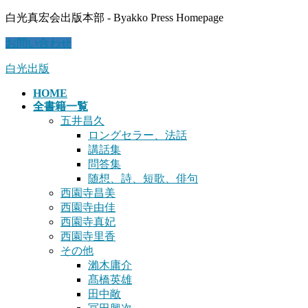
コ
ナ
白光真宏会出版本部 - Byakko Press Homepage
ン
ビ
お問い合わせ
テ
ゲ
ン
ー
白光出版
ツ
シ
に
ョ
HOME
移
ン
全書籍一覧
動
に
五井昌久
移
ロングセラー、法話
動
講話集
問答集
随想、詩、短歌、俳句
西園寺昌美
西園寺由佳
西園寺真妃
西園寺里香
その他
瀨木庸介
髙橋英雄
田中敞