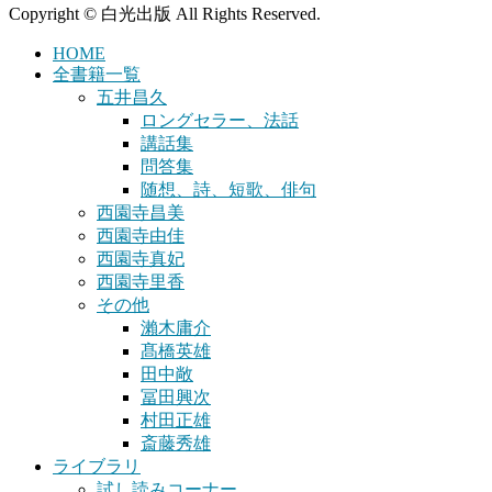
Copyright © 白光出版 All Rights Reserved.
HOME
全書籍一覧
五井昌久
ロングセラー、法話
講話集
問答集
随想、詩、短歌、俳句
西園寺昌美
西園寺由佳
西園寺真妃
西園寺里香
その他
瀨木庸介
髙橋英雄
田中敞
冨田興次
村田正雄
斎藤秀雄
ライブラリ
試し読みコーナー