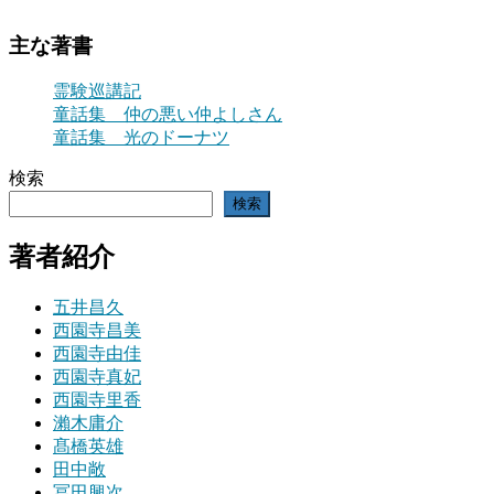
主な著書
霊験巡講記
童話集 仲の悪い仲よしさん
童話集 光のドーナツ
検索
検索
著者紹介
五井昌久
西園寺昌美
西園寺由佳
西園寺真妃
西園寺里香
瀨木庸介
髙橋英雄
田中敞
冨田興次