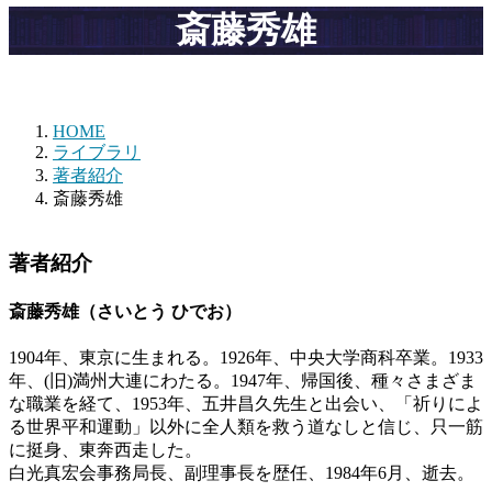
斎藤秀雄
HOME
ライブラリ
著者紹介
斎藤秀雄
著者紹介
斎藤秀雄（さいとう ひでお）
1904年、東京に生まれる。1926年、中央大学商科卒業。1933
年、(旧)満州大連にわたる。1947年、帰国後、種々さまざま
な職業を経て、1953年、五井昌久先生と出会い、「祈りによ
る世界平和運動」以外に全人類を救う道なしと信じ、只一筋
に挺身、東奔西走した。
白光真宏会事務局長、副理事長を歴任、1984年6月、逝去。