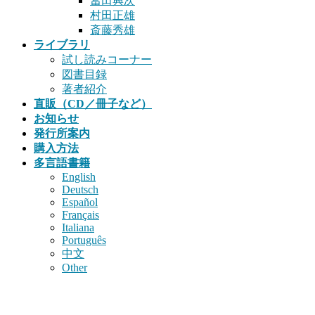
冨田興次
村田正雄
斎藤秀雄
ライブラリ
試し読みコーナー
図書目録
著者紹介
直販（CD／冊子など）
お知らせ
発行所案内
購入方法
多言語書籍
English
Deutsch
Español
Français
Italiana
Português
中文
Other