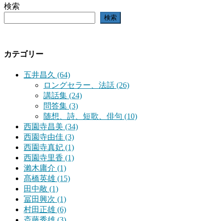
検索
検索
カテゴリー
五井昌久 (64)
ロングセラー、法話 (26)
講話集 (24)
問答集 (3)
随想、詩、短歌、俳句 (10)
西園寺昌美 (34)
西園寺由佳 (3)
西園寺真妃 (1)
西園寺里香 (1)
瀨木庸介 (1)
髙橋英雄 (15)
田中敞 (1)
冨田興次 (1)
村田正雄 (6)
斎藤秀雄 (3)