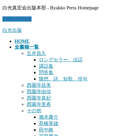
コ
ナ
白光真宏会出版本部 - Byakko Press Homepage
ン
ビ
お問い合わせ
テ
ゲ
ン
ー
白光出版
ツ
シ
に
ョ
HOME
移
ン
全書籍一覧
動
に
五井昌久
移
ロングセラー、法話
動
講話集
問答集
随想、詩、短歌、俳句
西園寺昌美
西園寺由佳
西園寺真妃
西園寺里香
その他
瀨木庸介
髙橋英雄
田中敞