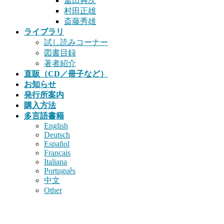
冨田興次
村田正雄
斎藤秀雄
ライブラリ
試し読みコーナー
図書目録
著者紹介
直販（CD／冊子など）
お知らせ
発行所案内
購入方法
多言語書籍
English
Deutsch
Español
Français
Italiana
Português
中文
Other
書籍