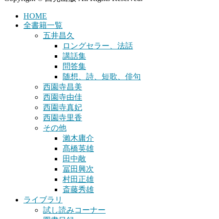
HOME
全書籍一覧
五井昌久
ロングセラー、法話
講話集
問答集
随想、詩、短歌、俳句
西園寺昌美
西園寺由佳
西園寺真妃
西園寺里香
その他
瀨木庸介
髙橋英雄
田中敞
冨田興次
村田正雄
斎藤秀雄
ライブラリ
試し読みコーナー