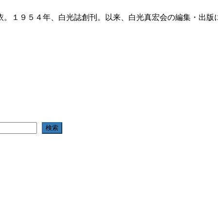
依。１９５４年、白光誌創刊。以来、白光真宏会の編集・出版
検索