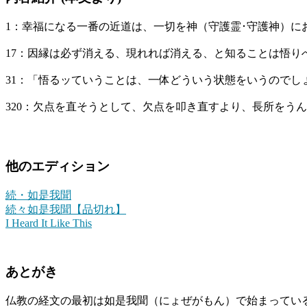
1：幸福になる一番の近道は、一切を神（守護霊･守護神）に
17：因縁は必ず消える、現れれば消える、と知ることは悟り
31：「悟るッていうことは、一体どういう状態をいうので
320：欠点を直そうとして、欠点を叩き直すより、長所をう
他のエディション
続・如是我聞
続々如是我聞【品切れ】
I Heard It Like This
あとがき
仏教の経文の最初は如是我聞（にょぜがもん）で始まってい