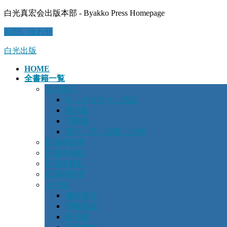
コ
ナ
白光真宏会出版本部 - Byakko Press Homepage
ン
ビ
お問い合わせ
テ
ゲ
ン
ー
白光出版
ツ
シ
に
ョ
HOME
移
ン
全書籍一覧
動
に
五井昌久
移
ロングセラー、法話
動
講話集
問答集
随想、詩、短歌、俳句
西園寺昌美
西園寺由佳
西園寺真妃
西園寺里香
その他
瀨木庸介
髙橋英雄
田中敞