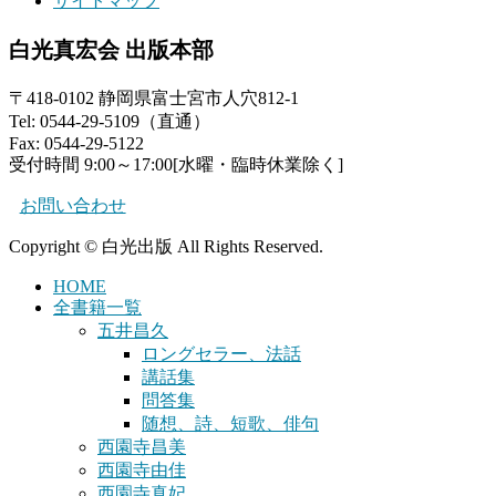
サイトマップ
白光真宏会 出版本部
〒418-0102 静岡県富士宮市人穴812-1
Tel: 0544-29-5109（直通）
Fax: 0544-29-5122
受付時間 9:00～17:00[水曜・臨時休業除く]
お問い合わせ
Copyright © 白光出版 All Rights Reserved.
HOME
全書籍一覧
五井昌久
ロングセラー、法話
講話集
問答集
随想、詩、短歌、俳句
西園寺昌美
西園寺由佳
西園寺真妃