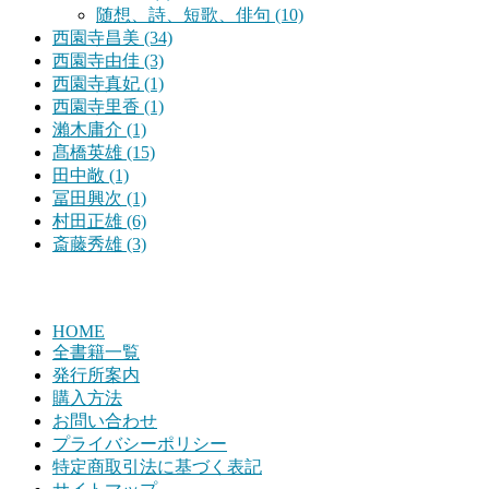
随想、詩、短歌、俳句 (10)
西園寺昌美 (34)
西園寺由佳 (3)
西園寺真妃 (1)
西園寺里香 (1)
瀨木庸介 (1)
髙橋英雄 (15)
田中敞 (1)
冨田興次 (1)
村田正雄 (6)
斎藤秀雄 (3)
HOME
全書籍一覧
発行所案内
購入方法
お問い合わせ
プライバシーポリシー
特定商取引法に基づく表記