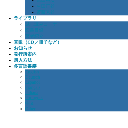
冨田興次
村田正雄
斎藤秀雄
ライブラリ
試し読みコーナー
図書目録
著者紹介
直販（CD／冊子など）
お知らせ
発行所案内
購入方法
多言語書籍
English
Deutsch
Español
Français
Italiana
Português
中文
Other