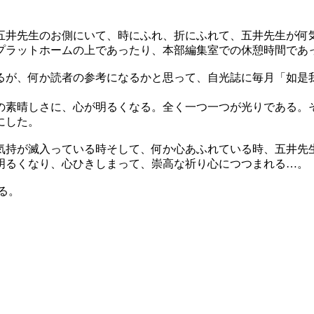
五井先生のお側にいて、時にふれ、折にふれて、五井先生が何
プラットホームの上であったり、本部編集室での休憩時間であ
るが、何か読者の参考になるかと思って、自光誌に毎月「如是
素晴しさに、心が明るくなる。全く一つ一つが光りである。
にした。
気持が滅入っている時そして、何か心あふれている時、五井先
明るくなり、心ひきしまって、崇高な祈り心につつまれる…。
る。