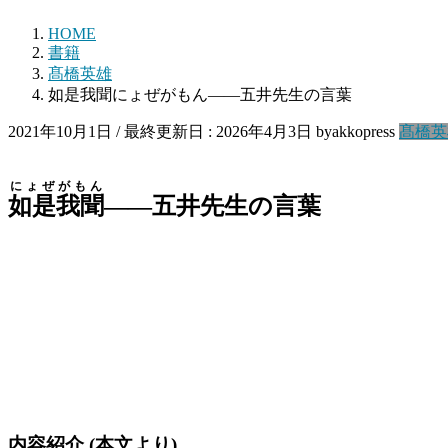
HOME
書籍
髙橋英雄
如是我聞にょぜがもん――五井先生の言葉
2021年10月1日
/ 最終更新日 :
2026年4月3日
byakkopress
髙橋英
にょぜがもん
如是我聞
――五井先生の言葉
内容紹介 (本文より)