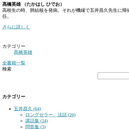
髙橋英雄 （たかはし ひでお）
高校生の時、肺結核を発病。それが機縁で五井昌久先生に帰
任。
さらに詳しく
カテゴリー
髙橋英雄
全書籍一覧
検索
カテゴリー
五井昌久 (64)
ロングセラー、法話 (26)
講話集 (24)
問答集 (3)