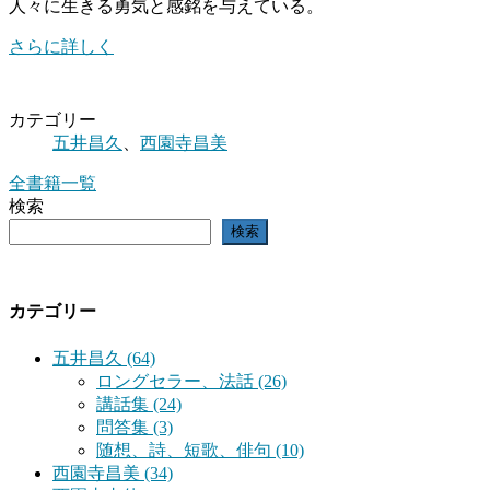
人々に生きる勇気と感銘を与えている。
さらに詳しく
カテゴリー
五井昌久
、
西園寺昌美
全書籍一覧
検索
検索
カテゴリー
五井昌久 (64)
ロングセラー、法話 (26)
講話集 (24)
問答集 (3)
随想、詩、短歌、俳句 (10)
西園寺昌美 (34)