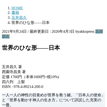
HOME
書籍
五井昌久
世界のひな形――日本
2021年9月24日
/ 最終更新日 :
2026年4月3日
byakkopress
五井
昌久
世界のひな形――日本
五井昌久 著
西園寺昌美 著
定価 1760円（本体1600円+税10%)
四六判 上製
ISBN : 978-4-89214-200-0
一人一人の神性の目覚めが世界を救う鍵。「日本人の使命」
と「世界を動かす神人の生き方」について詳説した充実の
一冊。