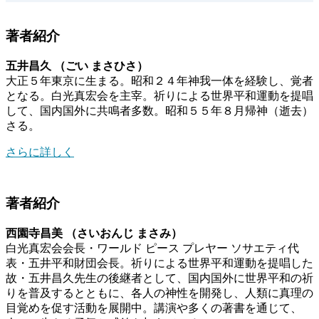
著者紹介
五井昌久 （ごい まさひさ）
大正５年東京に生まる。昭和２４年神我一体を経験し、覚者
となる。白光真宏会を主宰。祈りによる世界平和運動を提唱
して、国内国外に共鳴者多数。昭和５５年８月帰神（逝去）
さる。
さらに詳しく
著者紹介
西園寺昌美 （さいおんじ まさみ）
白光真宏会会長・ワールド ピース プレヤー ソサエティ代
表・五井平和財団会長。祈りによる世界平和運動を提唱した
故・五井昌久先生の後継者として、国内国外に世界平和の祈
りを普及するとともに、各人の神性を開発し、人類に真理の
目覚めを促す活動を展開中。講演や多くの著書を通じて、