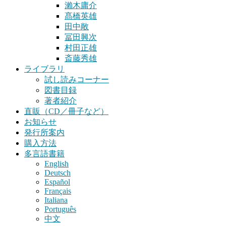
瀨木庸介
髙橋英雄
田中敞
冨田興次
村田正雄
斎藤秀雄
ライブラリ
試し読みコーナー
図書目録
著者紹介
直販（CD／冊子など）
お知らせ
発行所案内
購入方法
多言語書籍
English
Deutsch
Español
Français
Italiana
Português
中文