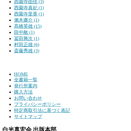
西園寺由佳 (3)
西園寺真妃 (1)
西園寺里香 (1)
瀨木庸介 (1)
髙橋英雄 (15)
田中敞 (1)
冨田興次 (1)
村田正雄 (6)
斎藤秀雄 (3)
HOME
全書籍一覧
発行所案内
購入方法
お問い合わせ
プライバシーポリシー
特定商取引法に基づく表記
サイトマップ
白光真宏会 出版本部