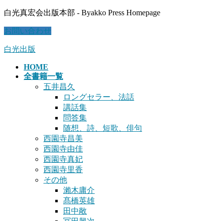
コ
ナ
白光真宏会出版本部 - Byakko Press Homepage
ン
ビ
お問い合わせ
テ
ゲ
ン
ー
白光出版
ツ
シ
に
ョ
HOME
移
ン
全書籍一覧
動
に
五井昌久
移
ロングセラー、法話
動
講話集
問答集
随想、詩、短歌、俳句
西園寺昌美
西園寺由佳
西園寺真妃
西園寺里香
その他
瀨木庸介
髙橋英雄
田中敞