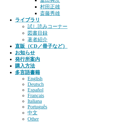
冨田興次
村田正雄
斎藤秀雄
ライブラリ
試し読みコーナー
図書目録
著者紹介
直販（CD／冊子など）
お知らせ
発行所案内
購入方法
多言語書籍
English
Deutsch
Español
Français
Italiana
Português
中文
Other
書籍