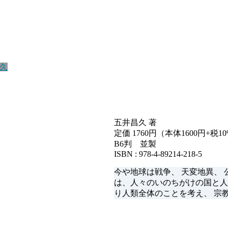
久
五井昌久 著
定価 1760円（本体1600円+税10
B6判 並製
ISBN : 978-4-89214-218-5
今や地球は戦争、 天変地異、
は、人々のいのちがけの国と人
り人類全体のことを考え、 宗