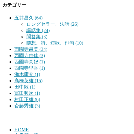
カテゴリー
五井昌久 (64)
ロングセラー、法話 (26)
講話集 (24)
問答集 (3)
随想、詩、短歌、俳句 (10)
西園寺昌美 (34)
西園寺由佳 (3)
西園寺真妃 (1)
西園寺里香 (1)
瀨木庸介 (1)
髙橋英雄 (15)
田中敞 (1)
冨田興次 (1)
村田正雄 (6)
斎藤秀雄 (3)
HOME