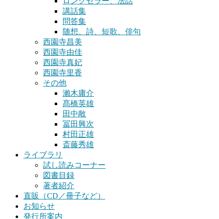
ロングセラー、法話
講話集
問答集
随想、詩、短歌、俳句
西園寺昌美
西園寺由佳
西園寺真妃
西園寺里香
その他
瀨木庸介
髙橋英雄
田中敞
冨田興次
村田正雄
斎藤秀雄
ライブラリ
試し読みコーナー
図書目録
著者紹介
直販（CD／冊子など）
お知らせ
発行所案内