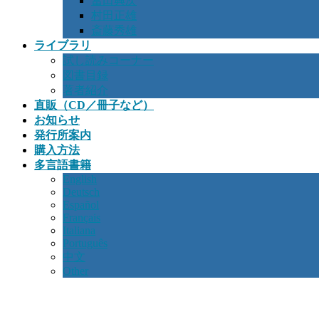
冨田興次
村田正雄
斎藤秀雄
ライブラリ
試し読みコーナー
図書目録
著者紹介
直販（CD／冊子など）
お知らせ
発行所案内
購入方法
多言語書籍
English
Deutsch
Español
Français
Italiana
Português
中文
Other