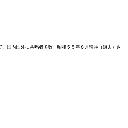
て、国内国外に共鳴者多数。昭和５５年８月帰神（逝去）さ