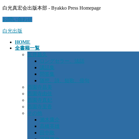
コ
ナ
白光真宏会出版本部 - Byakko Press Homepage
ン
ビ
お問い合わせ
テ
ゲ
ン
ー
白光出版
ツ
シ
に
ョ
HOME
移
ン
全書籍一覧
動
に
五井昌久
移
ロングセラー、法話
動
講話集
問答集
随想、詩、短歌、俳句
西園寺昌美
西園寺由佳
西園寺真妃
西園寺里香
その他
瀨木庸介
髙橋英雄
田中敞