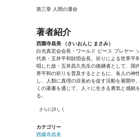
第三章 人間の運命
著者紹介
西園寺昌美 （さいおんじ まさみ）
白光真宏会会長・ワールド ピース プレヤー 
代表・五井平和財団会長。祈りによる世界平
唱した故・五井昌久先生の後継者として、国
界平和の祈りを普及するとともに、各人の神
し、人類に真理の目覚めを促す活動を展開中
くの著書を通じて、人々に生きる勇気と感銘
る。
さらに詳しく
カテゴリー
西園寺昌美