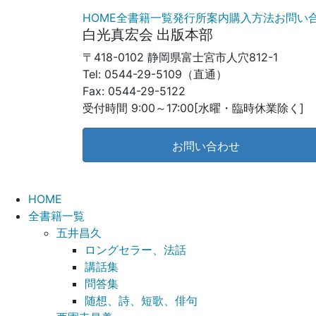
HOME
全書籍一覧
発行所案内
購入方法
お問い
白光真宏会 出版本部
〒418-0102 静岡県富士宮市人穴812-1
Tel: 0544-29-5109（直通）
Fax: 0544-29-5122
受付時間 9:00～17:00[水曜・臨時休業除く]
お問い合わせ
HOME
全書籍一覧
五井昌久
ロングセラー、法話
講話集
問答集
随想、詩、短歌、俳句