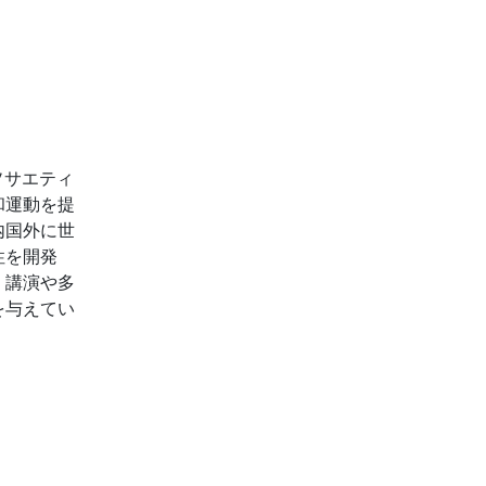
ソサエティ
和運動を提
内国外に世
性を開発
。講演や多
を与えてい