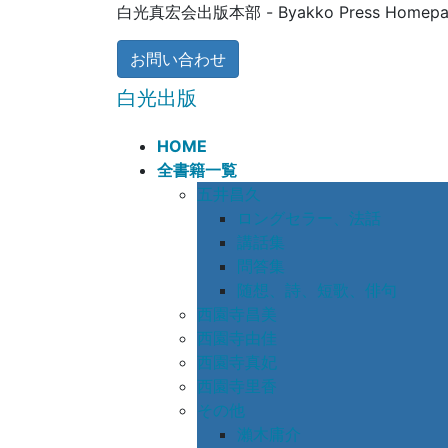
コ
ナ
白光真宏会出版本部 - Byakko Press Homepa
ン
ビ
テ
ゲ
お問い合わせ
ン
ー
白光出版
ツ
シ
に
ョ
HOME
移
ン
全書籍一覧
動
に
五井昌久
移
ロングセラー、法話
動
講話集
問答集
随想、詩、短歌、俳句
西園寺昌美
西園寺由佳
西園寺真妃
西園寺里香
その他
瀨木庸介