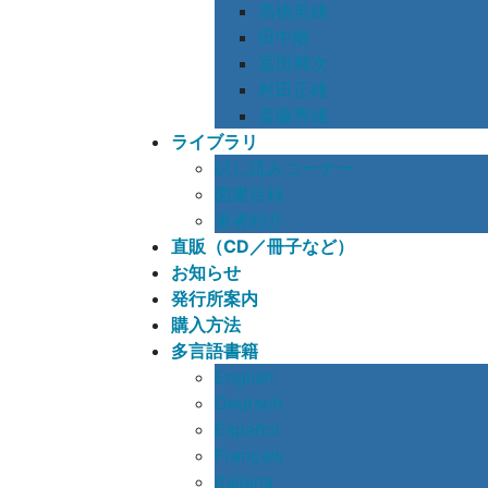
髙橋英雄
田中敞
冨田興次
村田正雄
斎藤秀雄
ライブラリ
試し読みコーナー
図書目録
著者紹介
直販（CD／冊子など）
お知らせ
発行所案内
購入方法
多言語書籍
English
Deutsch
Español
Français
Italiana