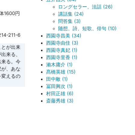
ロングセラー、法話 (26)
体1600円
講話集 (24)
問答集 (3)
随想、詩、短歌、俳句 (10)
214-211-6
西園寺昌美 (34)
西園寺由佳 (3)
ことが出来
西園寺真妃 (1)
が出来る、
西園寺里香 (1)
出来る。今
瀨木庸介 (1)
択が、あな
髙橋英雄 (15)
を変えるの
田中敞 (1)
冨田興次 (1)
村田正雄 (6)
斎藤秀雄 (3)