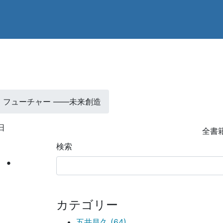
書籍
・フューチャー ――未来創造
日
全書
検索
・
カテゴリー
五井昌久 (64)