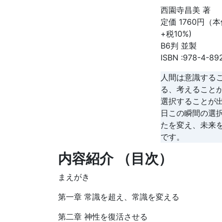
西園寺昌美 著
定価 1760円（本
+税10%)
B6判 並製
ISBN :978-4-89
人間は意識する
る、考えること
選択することが
日この瞬間の選
たを変え、未来
です。
内容紹介 （目次）
まえがき
第一章 常識を超え、常識を変える
第二章 神性を復活させる