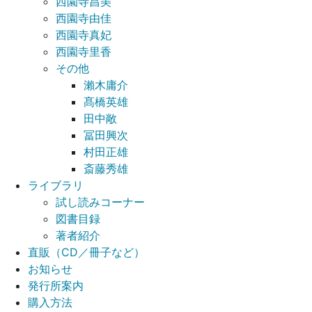
西園寺昌美
西園寺由佳
西園寺真妃
西園寺里香
その他
瀨木庸介
髙橋英雄
田中敞
冨田興次
村田正雄
斎藤秀雄
ライブラリ
試し読みコーナー
図書目録
著者紹介
直販（CD／冊子など）
お知らせ
発行所案内
購入方法