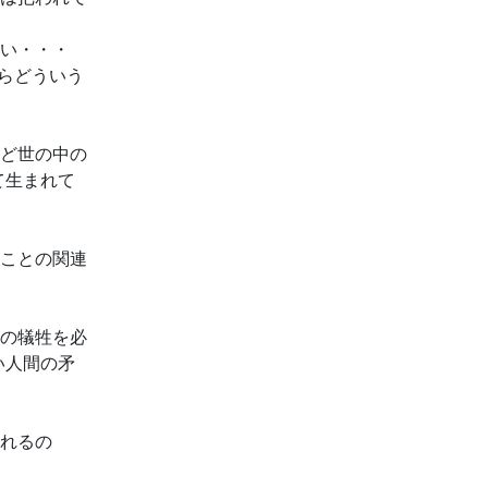
さい・・・
ならどういう
など世の中の
て生まれて
ることの関連
命の犠牲を必
い人間の矛
されるの