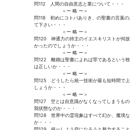
問112 人間の自由意志と業について・・・
＜ー 略 ー＞
問118 初めにコトバありき、の聖書の言葉
て下さい・・・
＜ー 略 ー＞
問120 神通力の持主のイエスキリストが何
かったのでしょうか・・・
＜ー 略 ー＞
問122 離婚は聖書によれば罪であるという
は正しいか・・・
＜ー 略 ー＞
問125 どうしたら統一技術が最も短時間で
しょうか・・・
＜ー 略 ー＞
問127 空とは自意識がなくなってしまうも
我状態なのか・・・
問128 世界中の霊現象はすべて幻か、魔境
か・・・
問129 統一しよう空になろうと努力するこ