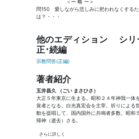
＜ー 略 ー＞
問150 愛しながら悲しみに把われなくする
は？・・・
他のエディション シ
正･続編
宗教問答(正編)
著者紹介
五井昌久 （ごい まさひさ）
大正５年東京に生まる。昭和２４年神我一体
覚者となる。白光真宏会を主宰。祈りによる
動を提唱して、国内国外に共鳴者多数。昭和
帰神（逝去）さる。
さらに詳しく