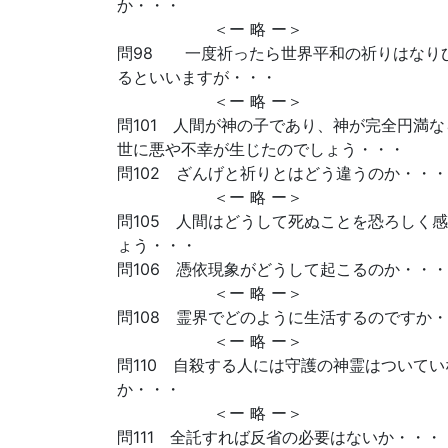
か・・・
＜ー 略 ー＞
問98 一度祈ったら世界平和の祈りはなり
るといいますが・・・
＜ー 略 ー＞
問101 人間が神の子であり、神が完全円満
世に悪や不幸が生じたのでしょう・・・
問102 ざんげと祈りとはどう違うのか・・・
＜ー 略 ー＞
問105 人間はどうして死ぬことを恐ろしく
ょう・・・
問106 憑依現象がどうして起こるのか・・・
＜ー 略 ー＞
問108 霊界でどのように生活するのですか
＜ー 略 ー＞
問110 自殺する人には守護の神霊はついて
か・・・
＜ー 略 ー＞
問111 全託すれば反省の必要はないか・・・