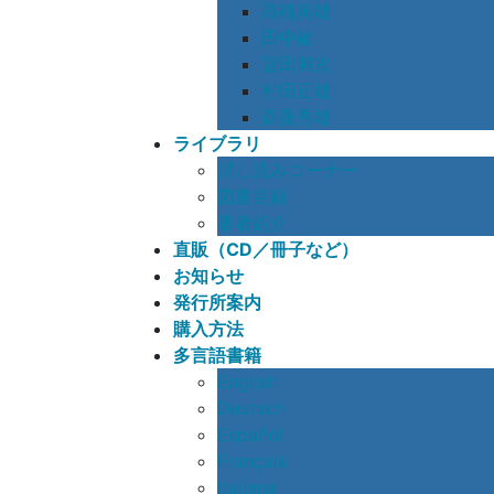
髙橋英雄
田中敞
冨田興次
村田正雄
斎藤秀雄
ライブラリ
試し読みコーナー
図書目録
著者紹介
直販（CD／冊子など）
お知らせ
発行所案内
購入方法
多言語書籍
English
Deutsch
Español
Français
Italiana