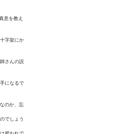
の真意を教え
故十字架にか
牧師さんの説
上手になるで
のなのか、忘
なのでしょう
とは把われで