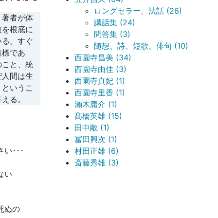
ロングセラー、法話 (26)
、著者が体
講話集 (24)
道を根底に
問答集 (3)
いる。すぐ
随想、詩、短歌、俳句 (10)
道標であ
西園寺昌美 (34)
のこと、統
西園寺由佳 (3)
ぜ人間は生
西園寺真妃 (1)
、というこ
西園寺里香 (1)
答える。
瀨木庸介 (1)
髙橋英雄 (15)
田中敞 (1)
冨田興次 (1)
い･･･
村田正雄 (6)
斎藤秀雄 (3)
ない
死ぬの