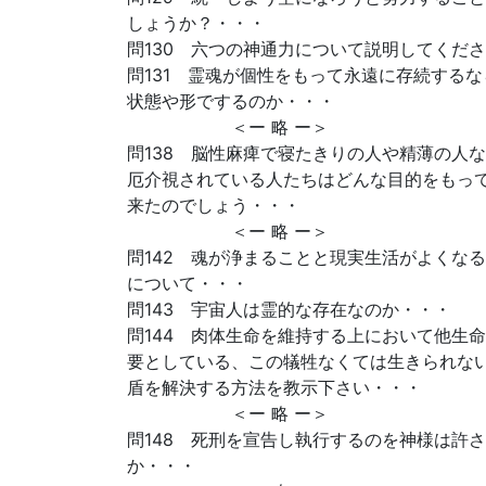
しょうか？・・・
問130 六つの神通力について説明してくだ
問131 霊魂が個性をもって永遠に存続する
状態や形でするのか・・・
＜ー 略 ー＞
問138 脳性麻痺で寝たきりの人や精薄の人
厄介視されている人たちはどんな目的をもっ
来たのでしょう・・・
＜ー 略 ー＞
問142 魂が浄まることと現実生活がよくな
について・・・
問143 宇宙人は霊的な存在なのか・・・
問144 肉体生命を維持する上において他生
要としている、この犠牲なくては生きられな
盾を解決する方法を教示下さい・・・
＜ー 略 ー＞
問148 死刑を宣告し執行するのを神様は許
か・・・