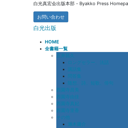
コ
ナ
白光真宏会出版本部 - Byakko Press Homepa
ン
ビ
テ
ゲ
お問い合わせ
ン
ー
白光出版
ツ
シ
に
ョ
HOME
移
ン
全書籍一覧
動
に
五井昌久
移
ロングセラー、法話
動
講話集
問答集
随想、詩、短歌、俳句
西園寺昌美
西園寺由佳
西園寺真妃
西園寺里香
その他
瀨木庸介