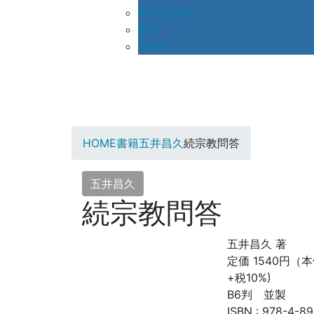
Português
中文
Other
HOME
書籍
五井昌久
続宗教問答
五井昌久
続宗教問答
五井昌久 著
定価 1540円（本
+税10%)
B6判 並製
ISBN : 978-4-8