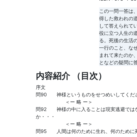
この一問一答は
得した救われの
して答えられて
役に立つ人生の
る。死後の生活
一行のこと、な
まれて来たのか
となどの疑問に
内容紹介 （目次）
序文
問90 神様というものをせつめいしてくださ
＜ー 略 ー＞
問92 神様の中に入ることは現実逃避では
か・・・
＜ー 略 ー＞
問95 人間は何のために生れ、何のために