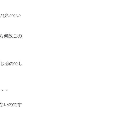
ひびいてい
なら何故この
感じるのでし
・・・
いないのです