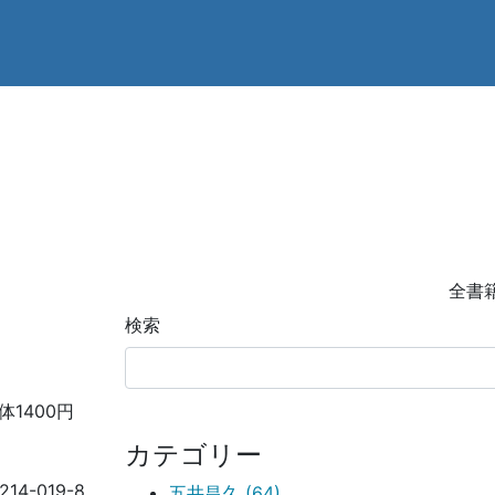
書籍
全書
検索
体1400円
カテゴリー
9214-019-8
五井昌久 (64)