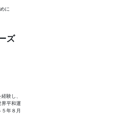
ために
リーズ
を経験し、
世界平和運
５５年８月