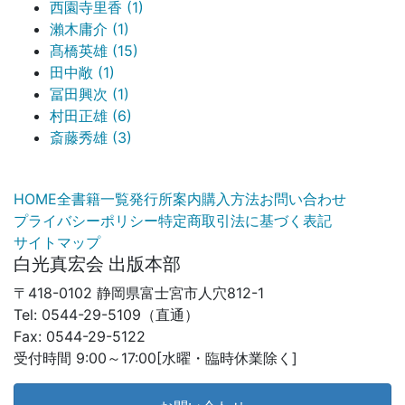
西園寺里香 (1)
瀨木庸介 (1)
髙橋英雄 (15)
田中敞 (1)
冨田興次 (1)
村田正雄 (6)
斎藤秀雄 (3)
HOME
全書籍一覧
発行所案内
購入方法
お問い合わせ
プライバシーポリシー
特定商取引法に基づく表記
サイトマップ
白光真宏会 出版本部
〒418-0102 静岡県富士宮市人穴812-1
Tel: 0544-29-5109（直通）
Fax: 0544-29-5122
受付時間 9:00～17:00[水曜・臨時休業除く]