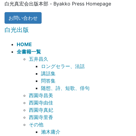
コ
ナ
白光真宏会出版本部 - Byakko Press Homepage
ン
ビ
テ
ゲ
お問い合わせ
ン
ー
白光出版
ツ
シ
に
ョ
HOME
移
ン
全書籍一覧
動
に
五井昌久
移
ロングセラー、法話
動
講話集
問答集
随想、詩、短歌、俳句
西園寺昌美
西園寺由佳
西園寺真妃
西園寺里香
その他
瀨木庸介