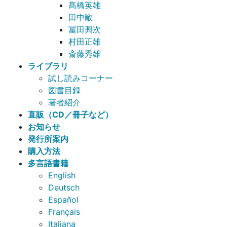
髙橋英雄
田中敞
冨田興次
村田正雄
斎藤秀雄
ライブラリ
試し読みコーナー
図書目録
著者紹介
直販（CD／冊子など）
お知らせ
発行所案内
購入方法
多言語書籍
English
Deutsch
Español
Français
Italiana