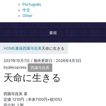
Português
中文
Other
書籍
HOME
書籍
西園寺昌美
天命に生きる
2021年10月7日
/ 最終更新日 :
2026年4月3日
byakkopress
西園寺昌美
天命に生きる
西園寺昌美 著
定価 1210円（本体1100円+税10%)
四六判 上製