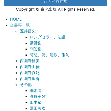
お問い合わせ
Copyright © 白光出版 All Rights Reserved.
HOME
全書籍一覧
五井昌久
ロングセラー、法話
講話集
問答集
随想、詩、短歌、俳句
西園寺昌美
西園寺由佳
西園寺真妃
西園寺里香
その他
瀨木庸介
髙橋英雄
田中敞
冨田興次