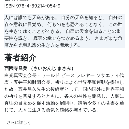
ISBN 978-4-89214-054-9
人には誰でも天命がある。 自分の天命を知ると、 自分の
存在意義に目覚め、 何ものをも恐れることなく、 この世
を生きてゆくことができる。 自己の天命を知ることの重
要性を説き、 真実の幸せをつかめるよう、 さまざまな角
度から光明思想の生き方を開示する。
著者紹介
西園寺昌美 （さいおんじ まさみ）
白光真宏会会長・ワールド ピース プレヤー ソサエティ代
表・五井平和財団会長。祈りによる世界平和運動を提唱し
た故・五井昌久先生の後継者として、国内国外に世界平和
の祈りを普及するとともに、各人の神性を開発し、人類に
真理の目覚めを促す活動を展開中。講演や多くの著書を通
じて、人々に生きる勇気と感銘を与えている。
さらに詳しく