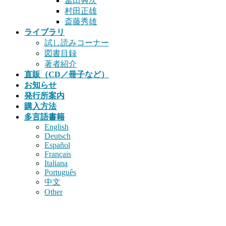
冨田興次
村田正雄
斎藤秀雄
ライブラリ
試し読みコーナー
図書目録
著者紹介
直販（CD／冊子など）
お知らせ
発行所案内
購入方法
多言語書籍
English
Deutsch
Español
Français
Italiana
Português
中文
Other
書籍