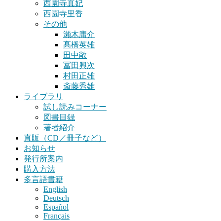
西園寺真妃
西園寺里香
その他
瀨木庸介
髙橋英雄
田中敞
冨田興次
村田正雄
斎藤秀雄
ライブラリ
試し読みコーナー
図書目録
著者紹介
直販（CD／冊子など）
お知らせ
発行所案内
購入方法
多言語書籍
English
Deutsch
Español
Français