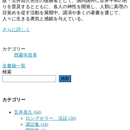
故・五井昌久先生の後継者として、国内国外に世界平和の祈
りを普及するとともに、各人の神性を開発し、人類に真理の
目覚めを促す活動を展開中。講演や多くの著書を通じて、
人々に生きる勇気と感銘を与えている。
さらに詳しく
カテゴリー
西園寺昌美
全書籍一覧
検索
検索
カテゴリー
五井昌久 (64)
ロングセラー、法話 (26)
講話集 (24)