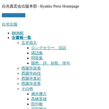
コ
ナ
白光真宏会出版本部 - Byakko Press Homepage
ン
ビ
お問い合わせ
テ
ゲ
ン
ー
白光出版
ツ
シ
に
ョ
HOME
移
ン
全書籍一覧
動
に
五井昌久
移
ロングセラー、法話
動
講話集
問答集
随想、詩、短歌、俳句
西園寺昌美
西園寺由佳
西園寺真妃
西園寺里香
その他
瀨木庸介
髙橋英雄
田中敞