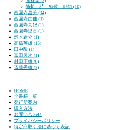
問答集 (3)
随想、詩、短歌、俳句 (10)
西園寺昌美 (34)
西園寺由佳 (3)
西園寺真妃 (1)
西園寺里香 (1)
瀨木庸介 (1)
髙橋英雄 (15)
田中敞 (1)
冨田興次 (1)
村田正雄 (6)
斎藤秀雄 (3)
HOME
全書籍一覧
発行所案内
購入方法
お問い合わせ
プライバシーポリシー
特定商取引法に基づく表記