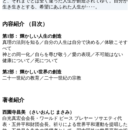
と、それまでとは全く違った人生が創造されてゆく。自分が
生き生きとする、希望にあふれた人生が‥‥。
内容紹介 （目次）
第1部： 輝かしい人生の創造
真理の法則を知る／自分の人生は自分で決める／体験こそす
べて
神との同一化／自らを尊び敬う／愛の表現／不可能はない
健康について／死について
第2部： 輝かしい世界の創造
二十一世紀の教育／二十一世紀の宗教
著者紹介
西園寺昌美 （さいおんじ まさみ）
白光真宏会会長・ワールド ピース プレヤー ソサエティ代
表・五井平和財団会長。祈りによる世界平和運動を提唱した