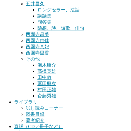
五井昌久
ロングセラー、法話
講話集
問答集
随想、詩、短歌、俳句
西園寺昌美
西園寺由佳
西園寺真妃
西園寺里香
その他
瀨木庸介
髙橋英雄
田中敞
冨田興次
村田正雄
斎藤秀雄
ライブラリ
試し読みコーナー
図書目録
著者紹介
直販（CD／冊子など）