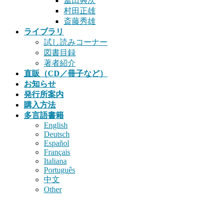
冨田興次
村田正雄
斎藤秀雄
ライブラリ
試し読みコーナー
図書目録
著者紹介
直販（CD／冊子など）
お知らせ
発行所案内
購入方法
多言語書籍
English
Deutsch
Español
Français
Italiana
Português
中文
Other
書籍