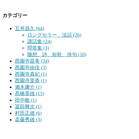
カテゴリー
五井昌久 (64)
ロングセラー、法話 (26)
講話集 (24)
問答集 (3)
随想、詩、短歌、俳句 (10)
西園寺昌美 (34)
西園寺由佳 (3)
西園寺真妃 (1)
西園寺里香 (1)
瀨木庸介 (1)
髙橋英雄 (15)
田中敞 (1)
冨田興次 (1)
村田正雄 (6)
斎藤秀雄 (3)