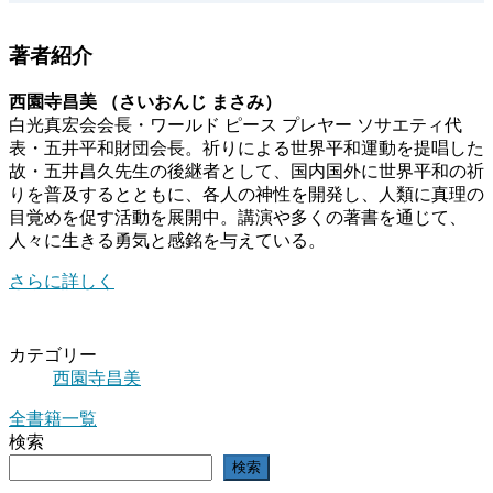
著者紹介
西園寺昌美 （さいおんじ まさみ）
白光真宏会会長・ワールド ピース プレヤー ソサエティ代
表・五井平和財団会長。祈りによる世界平和運動を提唱した
故・五井昌久先生の後継者として、国内国外に世界平和の祈
りを普及するとともに、各人の神性を開発し、人類に真理の
目覚めを促す活動を展開中。講演や多くの著書を通じて、
人々に生きる勇気と感銘を与えている。
さらに詳しく
カテゴリー
西園寺昌美
全書籍一覧
検索
検索