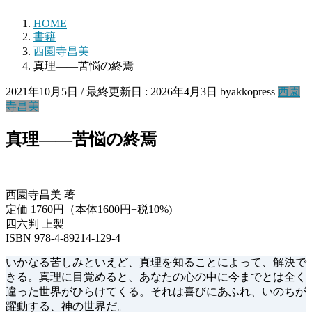
HOME
書籍
西園寺昌美
真理――苦悩の終焉
2021年10月5日
/ 最終更新日 :
2026年4月3日
byakkopress
西園
寺昌美
真理――苦悩の終焉
西園寺昌美 著
定価 1760円（本体1600円+税10%)
四六判 上製
ISBN 978-4-89214-129-4
いかなる苦しみといえど、真理を知ることによって、解決で
きる。真理に目覚めると、あなたの心の中に今までとは全く
違った世界がひらけてくる。それは喜びにあふれ、いのちが
躍動する、神の世界だ。