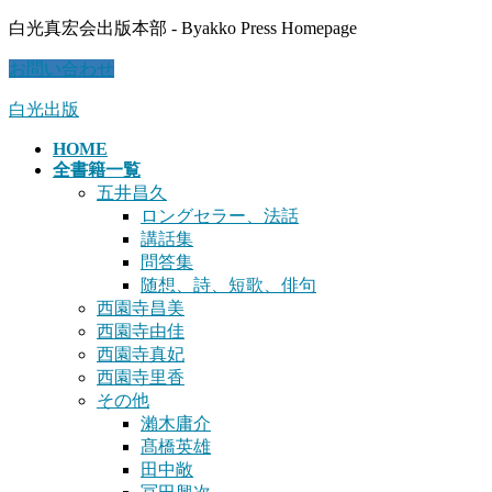
コ
ナ
白光真宏会出版本部 - Byakko Press Homepage
ン
ビ
お問い合わせ
テ
ゲ
ン
ー
白光出版
ツ
シ
に
ョ
HOME
移
ン
全書籍一覧
動
に
五井昌久
移
ロングセラー、法話
動
講話集
問答集
随想、詩、短歌、俳句
西園寺昌美
西園寺由佳
西園寺真妃
西園寺里香
その他
瀨木庸介
髙橋英雄
田中敞