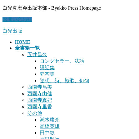
コ
ナ
白光真宏会出版本部 - Byakko Press Homepage
ン
ビ
お問い合わせ
テ
ゲ
ン
ー
白光出版
ツ
シ
に
ョ
HOME
移
ン
全書籍一覧
動
に
五井昌久
移
ロングセラー、法話
動
講話集
問答集
随想、詩、短歌、俳句
西園寺昌美
西園寺由佳
西園寺真妃
西園寺里香
その他
瀨木庸介
髙橋英雄
田中敞