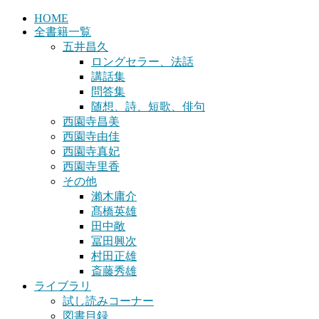
HOME
全書籍一覧
五井昌久
ロングセラー、法話
講話集
問答集
随想、詩、短歌、俳句
西園寺昌美
西園寺由佳
西園寺真妃
西園寺里香
その他
瀨木庸介
髙橋英雄
田中敞
冨田興次
村田正雄
斎藤秀雄
ライブラリ
試し読みコーナー
図書目録