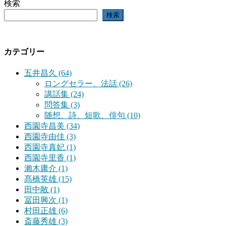
検索
検索
カテゴリー
五井昌久 (64)
ロングセラー、法話 (26)
講話集 (24)
問答集 (3)
随想、詩、短歌、俳句 (10)
西園寺昌美 (34)
西園寺由佳 (3)
西園寺真妃 (1)
西園寺里香 (1)
瀨木庸介 (1)
髙橋英雄 (15)
田中敞 (1)
冨田興次 (1)
村田正雄 (6)
斎藤秀雄 (3)