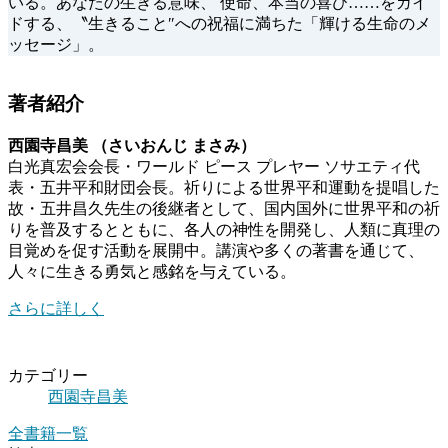
いる。あなたの生きる意味、 使命、本当の喜び……をガイ
ドする、〝生きること″への祝福に満ちた「輝ける生命のメ
ッセージ」。
著者紹介
西園寺昌美 （さいおんじ まさみ）
白光真宏会会長・ワールド ピース プレヤー ソサエティ代
表・五井平和財団会長。祈りによる世界平和運動を提唱した
故・五井昌久先生の後継者として、国内国外に世界平和の祈
りを普及するとともに、各人の神性を開発し、人類に真理の
目覚めを促す活動を展開中。講演や多くの著書を通じて、
人々に生きる勇気と感銘を与えている。
さらに詳しく
カテゴリー
西園寺昌美
全書籍一覧