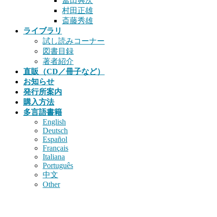
冨田興次
村田正雄
斎藤秀雄
ライブラリ
試し読みコーナー
図書目録
著者紹介
直販（CD／冊子など）
お知らせ
発行所案内
購入方法
多言語書籍
English
Deutsch
Español
Français
Italiana
Português
中文
Other
書籍