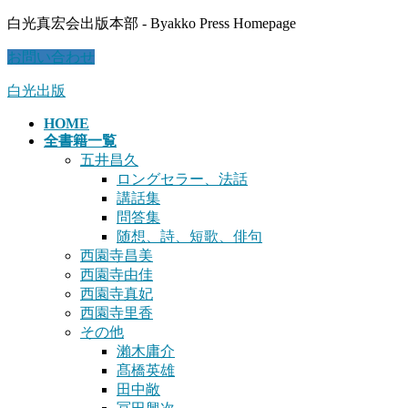
コ
ナ
白光真宏会出版本部 - Byakko Press Homepage
ン
ビ
お問い合わせ
テ
ゲ
ン
ー
白光出版
ツ
シ
に
ョ
HOME
移
ン
全書籍一覧
動
に
五井昌久
移
ロングセラー、法話
動
講話集
問答集
随想、詩、短歌、俳句
西園寺昌美
西園寺由佳
西園寺真妃
西園寺里香
その他
瀨木庸介
髙橋英雄
田中敞