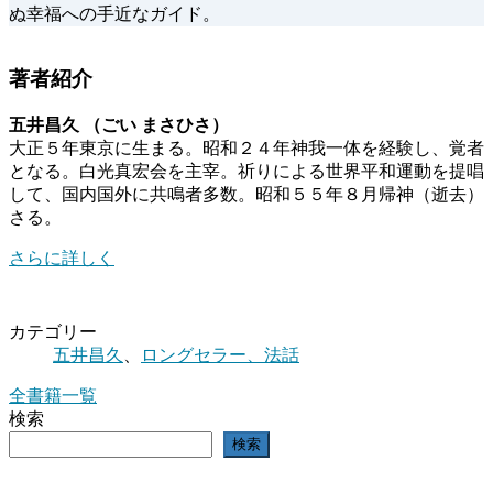
ぬ幸福への手近なガイド。
著者紹介
五井昌久 （ごい まさひさ）
大正５年東京に生まる。昭和２４年神我一体を経験し、覚者
となる。白光真宏会を主宰。祈りによる世界平和運動を提唱
して、国内国外に共鳴者多数。昭和５５年８月帰神（逝去）
さる。
さらに詳しく
カテゴリー
五井昌久
、
ロングセラー、法話
全書籍一覧
検索
検索