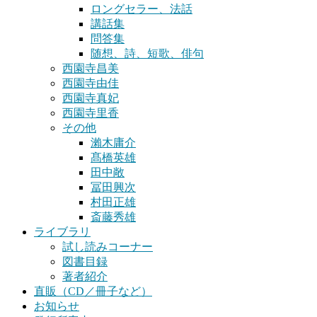
ロングセラー、法話
講話集
問答集
随想、詩、短歌、俳句
西園寺昌美
西園寺由佳
西園寺真妃
西園寺里香
その他
瀨木庸介
髙橋英雄
田中敞
冨田興次
村田正雄
斎藤秀雄
ライブラリ
試し読みコーナー
図書目録
著者紹介
直販（CD／冊子など）
お知らせ