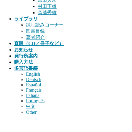
冨田興次
村田正雄
斎藤秀雄
ライブラリ
試し読みコーナー
図書目録
著者紹介
直販（CD／冊子など）
お知らせ
発行所案内
購入方法
多言語書籍
English
Deutsch
Español
Français
Italiana
Português
中文
Other
書籍