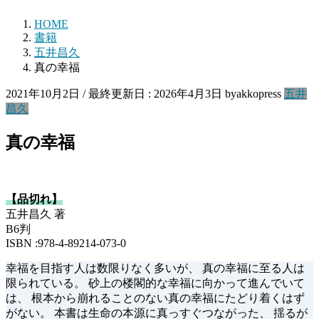
HOME
書籍
五井昌久
真の幸福
2021年10月2日
/ 最終更新日 :
2026年4月3日
byakkopress
五井
昌久
真の幸福
【品切れ】
五井昌久 著
B6判
ISBN :978-4-89214-073-0
幸福を目指す人は数限りなく多いが、 真の幸福に至る人は
限られている。 砂上の楼閣的な幸福に向かって進んでいて
は、 根本から崩れることのない真の幸福にたどり着くはず
がない。 本書は生命の本源に真っすぐつながった、 揺るが