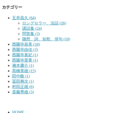
カテゴリー
五井昌久 (64)
ロングセラー、法話 (26)
講話集 (24)
問答集 (3)
随想、詩、短歌、俳句 (10)
西園寺昌美 (34)
西園寺由佳 (3)
西園寺真妃 (1)
西園寺里香 (1)
瀨木庸介 (1)
髙橋英雄 (15)
田中敞 (1)
冨田興次 (1)
村田正雄 (6)
斎藤秀雄 (3)
HOME