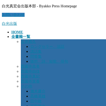
コ
ナ
白光真宏会出版本部 - Byakko Press Homepage
ン
ビ
お問い合わせ
テ
ゲ
ン
ー
白光出版
ツ
シ
に
ョ
HOME
移
ン
全書籍一覧
動
に
五井昌久
移
ロングセラー、法話
動
講話集
問答集
随想、詩、短歌、俳句
西園寺昌美
西園寺由佳
西園寺真妃
西園寺里香
その他
瀨木庸介
髙橋英雄
田中敞