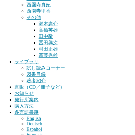
西園寺真妃
西園寺里香
その他
瀨木庸介
髙橋英雄
田中敞
冨田興次
村田正雄
斎藤秀雄
ライブラリ
試し読みコーナー
図書目録
著者紹介
直販（CD／冊子など）
お知らせ
発行所案内
購入方法
多言語書籍
English
Deutsch
Español
Français