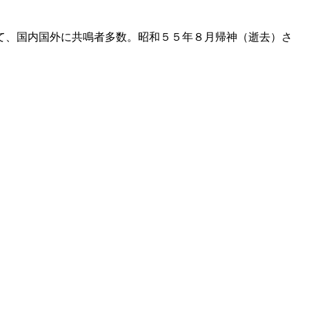
て、国内国外に共鳴者多数。昭和５５年８月帰神（逝去）さ