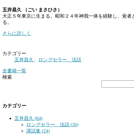
五井昌久 （ごい まさひさ）
大正５年東京に生まる。昭和２４年神我一体を経験し、覚者
る。
さらに詳しく
カテゴリー
五井昌久
、
ロングセラー、法話
全書籍一覧
検索
カテゴリー
五井昌久 (64)
ロングセラー、法話 (26)
講話集 (24)