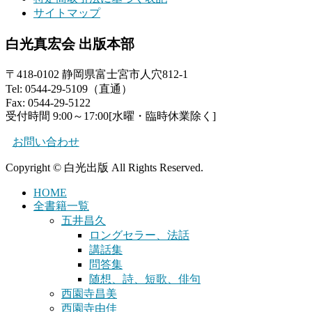
サイトマップ
白光真宏会 出版本部
〒418-0102 静岡県富士宮市人穴812-1
Tel: 0544-29-5109（直通）
Fax: 0544-29-5122
受付時間 9:00～17:00[水曜・臨時休業除く]
お問い合わせ
Copyright © 白光出版 All Rights Reserved.
HOME
全書籍一覧
五井昌久
ロングセラー、法話
講話集
問答集
随想、詩、短歌、俳句
西園寺昌美
西園寺由佳