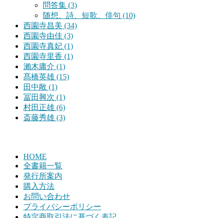
問答集 (3)
随想、詩、短歌、俳句 (10)
西園寺昌美 (34)
西園寺由佳 (3)
西園寺真妃 (1)
西園寺里香 (1)
瀨木庸介 (1)
髙橋英雄 (15)
田中敞 (1)
冨田興次 (1)
村田正雄 (6)
斎藤秀雄 (3)
HOME
全書籍一覧
発行所案内
購入方法
お問い合わせ
プライバシーポリシー
特定商取引法に基づく表記